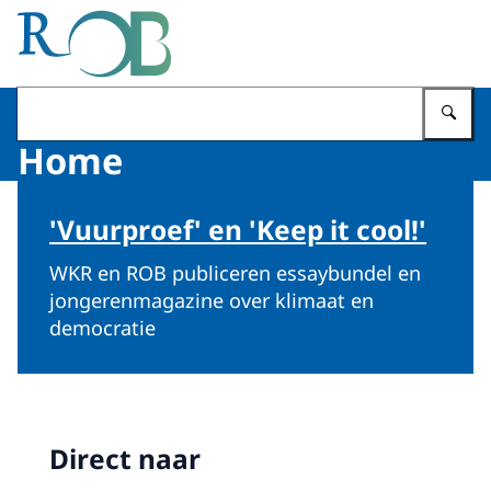
Naar de homepage van Raad voor het Openbaar Bestuur
Vu
Home
'Vuurproef' en 'Keep it cool!'
WKR en ROB publiceren essaybundel en
jongerenmagazine over klimaat en
democratie
Direct naar