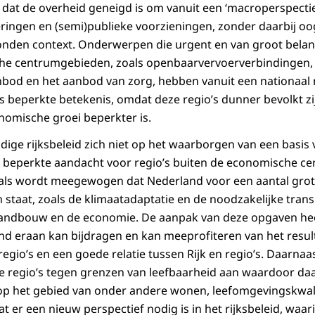
at de over­heid geneigd is om vanuit een ‘macroperspecti
teringen en (semi)publieke voorzieningen, zonder daarbij o
onden context. Onderwerpen die urgent en van groot belang 
he centrumgebieden, zoals openbaarvervoerverbindingen, 
bod en het aanbod van zorg, hebben vanuit een natio­naal
s beperkte betekenis, omdat deze regio’s dunner bevolkt zi
nomi­sche groei beperkter is.
uidige rijksbeleid zich niet op het waarborgen van een basis
De beperkte aandacht voor regio’s buiten de economische c
als wordt meegewogen dat Nederland voor een aantal grote
staat, zoals de klimaatadaptatie en de noodzakelijke transi
landbouw en de economie. De aanpak van deze opgaven hee
land eraan kan bijdragen en kan meeprofiteren van het resul
e regio’s en een goede relatie tussen Rijk en regio’s. Daarnaa
 regio’s tegen grenzen van leefbaar­heid aan waardoor da
op het gebied van onder andere wonen, leefomgevingskwali
 er een nieuw perspectief nodig is in het rijksbeleid, waar