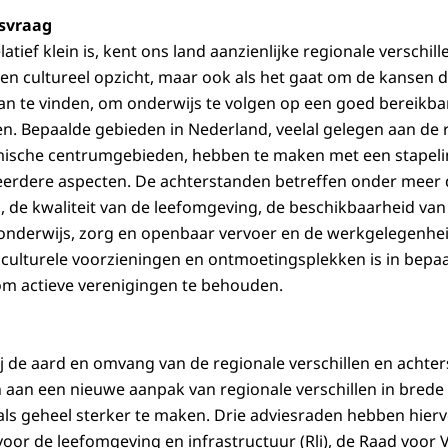
esvraag
ief klein is, kent ons land aanzienlijke regionale verschille
k en cultureel opzicht, maar ook als het gaat om de kansen
 te vinden, om onderwijs te volgen op een goed bereikbar
. Bepaalde gebieden in Nederland, veelal gelegen aan de 
ische centrumgebieden, hebben te maken met een stapeli
erdere aspecten. De achterstanden betreffen onder meer 
de kwaliteit van de leefomgeving, de beschikbaarheid van
 onderwijs, zorg en openbaar vervoer en de werkgelegenhe
culturele voorzieningen en ontmoetingsplekken is in bepaa
g om actieve verenigingen te behouden.
 bij de aard en omvang van de regionale verschillen en achte
n aan een nieuwe aanpak van regionale verschillen in brede
ls geheel sterker te maken. Drie adviesraden hebben hier
oor de leefomgeving en infrastructuur (Rli), de Raad voor