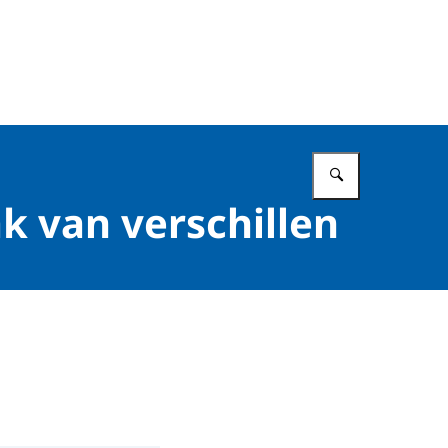
Vul in wat 
ak van verschillen