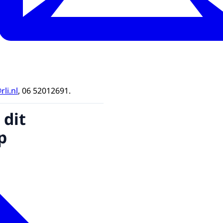
li.nl
, 06 52012691.
 dit
p