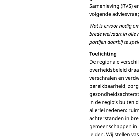
Samenleving (RVS) en
volgende adviesvraa
Wat is ervoor nodig om
brede welvaart in alle
partijen daarbij te spe
Toelichting
De regionale verschil
overheidsbeleid dra
verschralen en verdw
bereikbaarheid, zorg,
gezond­heidsachterst
in de regio’s buite
allerlei redenen: rui
achter­standen in bre
gemeenschappen in de
leiden. Wij stellen v