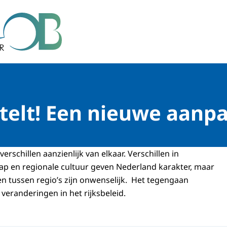
r Bestuur
 telt! Een nieuwe aanp
erschillen aanzienlijk van elkaar. Verschillen in
ap en regionale cultuur geven Nederland karakter, maar
en tussen regio’s zijn onwenselijk. Het tegengaan
 veranderingen in het rijksbeleid.