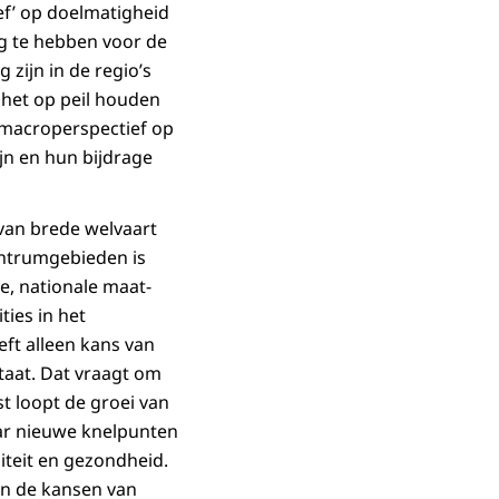
ef’ op doelmatigheid
og te hebben voor de
zijn in de regio’s
het op peil houden
 macroperspectief op
jn en hun bijdrage
 van brede welvaart
entrumgebieden is
, nationale maat­
ties in het
ft alleen kans van
taat. Dat vraagt om
st loopt de groei van
ar nieuwe knelpunten
teit en gezondheid.
in de kansen van