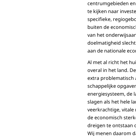
centrumgebieden en d
te kijken naar inves
specifieke, regiogeb
buiten de economisc
van het onderwijsaan
doelmatigheid slecht
aan de nationale eco
Al met al richt het h
overal in het land. 
extra problematisch 
schappelijke opgaven 
energiesysteem, de 
slagen als het hele 
veerkrach­tige, vital
de economisch sterke
dreigen te ontstaan 
Wij menen daarom dat