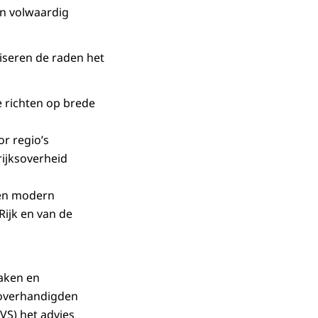
n volwaardig
iseren de raden het
te richten op brede
r regio’s
rijksoverheid
en modern
Rijk en van de
aken en
n overhandigden
VS) het advies