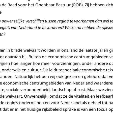
 de Raad voor het Openbaar Bestuur (ROB). Zij hebben zic
g:
 onwenselijke verschillen tussen regio’s te voorkomen dan wel te
 regio’s van Nederland te bevorderen? Welke rol hebben de rijkso
len?
len in brede welvaart worden in ons land de laatste jaren g
agt daaraan bij. Buiten de economische centrum­gebieden 
ijnen hoe langer hoe meer voorzieningen, onder andere op
 onder­wijs en cultuur. Dit leidt tot sociaal-economische te
anden. Natuurlijk hebben wij ook gezien en gehoord dat v
n de economische centrumgebieden van Nederland waarder
mte, sociale verbondenheid, landschap of rust. Maar we zien
de welvaart. Onwenselijk, omdat ze de vitaliteit en leefbaar
 regio’s ondermijnen en voor Nederland als geheel tot na
ast dat er in het huidige rijksbeleid sprake is van een focus