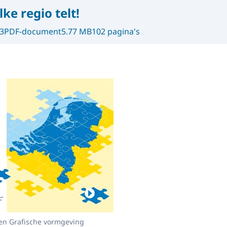
lke regio telt!
3
PDF-document
5.77 MB
102 pagina's
en Grafische vormgeving