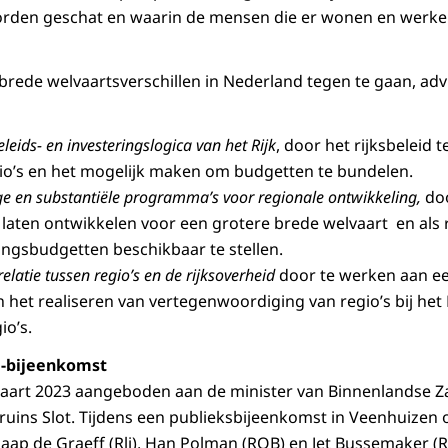
orden geschat en waarin de mensen die er wonen en werke
rede welvaartsverschillen in Nederland tegen te gaan, adv
eleids- en investeringslogica van het Rijk
, door het rijksbeleid 
egio’s en het mogelijk maken om budgetten te bundelen.
ige en substantiële programma’s voor regionale ontwikkeling,
doo
laten ontwikkelen voor een grotere brede welvaart en als 
ringsbudgetten beschikbaar te stellen.
elatie tussen regio’s en de rijksoverheid
door te werken aan e
 het realiseren van vertegenwoordiging van regio’s bij het 
io’s.
 -bijeenkomst
maart 2023 aangeboden aan de minister van Binnenlandse Z
 Bruins Slot. Tijdens een publieksbijeenkomst in Veenhuize
Jaap de Graeff (Rli), Han Polman (ROB) en Jet Bussemaker (R