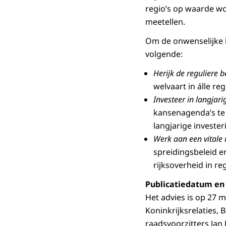
regio’s op waarde w
meetellen.
Om de onwenselijke b
volgende:
Herijk de reguliere b
welvaart in álle r
Investeer in langjar
kansenagenda’s te 
langjarige investe
Werk aan een vitale r
spreidingsbeleid en
rijksoverheid in reg
Publicatiedatum en
Het advies is op 27 
Koninkrijksrelaties,
raadsvoorzitters Jan 