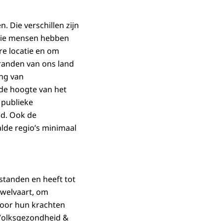
n. Die verschillen zijn
 die mensen hebben
e locatie en om
randen van ons land
ng van
de hoogte van het
 publieke
id. Ook de
lde regio’s minimaal
rstanden en heeft tot
 welvaart, om
voor hun krachten
 Volksgezondheid &