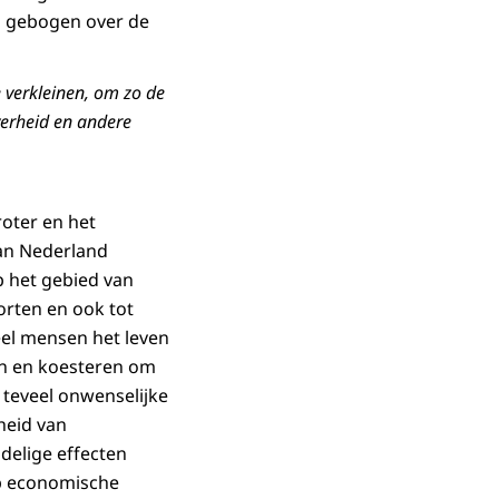
h gebogen over de
 verkleinen, om zo de
verheid en andere
roter en het
van Nederland
 het gebied van
korten en ook tot
eel mensen het leven
en en koesteren om
 teveel onwenselijke
­heid van
delige effecten
 op economische