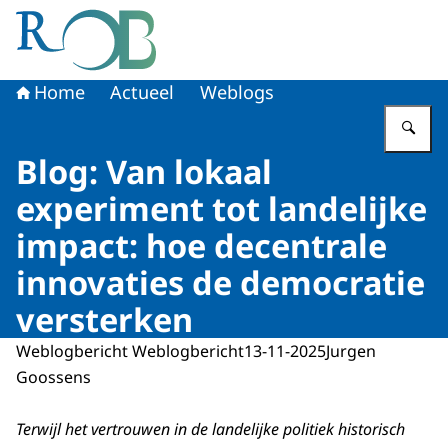
Naar de homepage van Raad voor het Openbaar Bestuur
Home
Actueel
Weblogs
Vu
Blog: Van lokaal
experiment tot landelijke
impact: hoe decentrale
innovaties de democratie
versterken
Weblogbericht Weblogbericht
13-11-2025
Jurgen
Goossens
Terwijl het vertrouwen in de landelijke politiek historisch