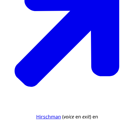
Hirschman
(
voice
en
exit
) en