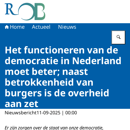
Naar de homepage van Raad voor het Openbaar Bestuur
Home
Actueel
Nieuws
Vu
Het functioneren van de
democratie in Nederland
moet beter; naast
betrokkenheid van
burgers is de overheid
aan zet
Nieuwsbericht
11-09-2025 | 00:00
Er zijn zorgen over de staat van onze democratie,