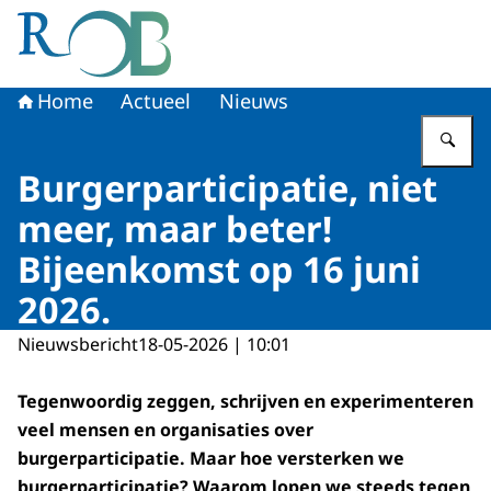
Naar de homepage van Raad voor het Openbaar Bestuur
Home
Actueel
Nieuws
Vu
Burgerparticipatie, niet
meer, maar beter!
Bijeenkomst op 16 juni
2026.
Nieuwsbericht
18-05-2026 | 10:01
Tegenwoordig zeggen, schrijven en experimenteren
veel mensen en organisaties over
burgerparticipatie. Maar hoe versterken we
burgerparticipatie? Waarom lopen we steeds tegen