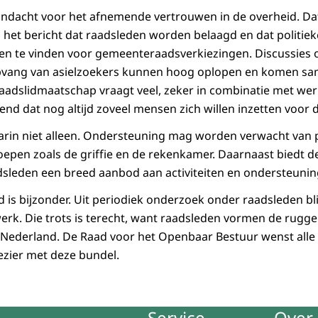
aandacht voor het afnemende vertrouwen in de overheid. Dat 
g het bericht dat raadsleden worden belaagd en dat politiek
n te vinden voor gemeenteraadsverkiezingen. Discussies
pvang van asielzoekers kunnen hoog oplopen en komen sa
adslidmaatschap vraagt veel, zeker in combinatie met werk
nd dat nog altijd zoveel mensen zich willen inzetten voor 
rin niet alleen. Ondersteuning mag worden verwacht van po
epen zoals de griffie en de rekenkamer. Daarnaast biedt 
sleden een breed aanbod aan activiteiten en ondersteunin
 is bijzonder. Uit periodiek onderzoek onder raadsleden bli
 werk. Die trots is terecht, want raadsleden vormen de rugg
Nederland. De Raad voor het Openbaar Bestuur wenst alle 
lezier met deze bundel.
Service
Over 