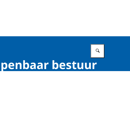
Vul in wat 
openbaar bestuur