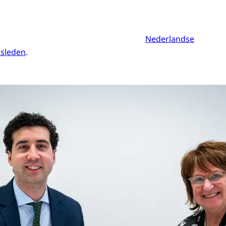
Nederlandse
dsleden
.
tter Mariëtte Hamer overhandigt de bundel aan Abdullah Uysal, voorzitter van