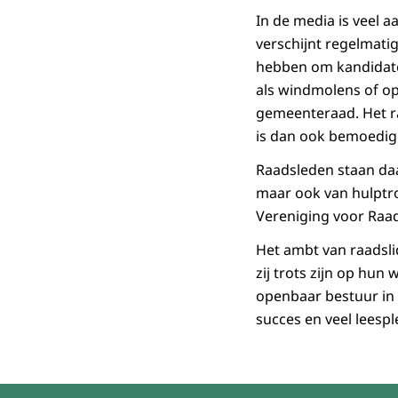
In de media is veel 
verschijnt regelmati
hebben om kandidate
als windmolens of o
gemeenteraad. Het ra
is dan ook bemoedige
Raadsleden staan daa
maar ook van hulptro
Vereniging voor Raad
Het ambt van raadslid
zij trots zijn op hun
openbaar bestuur in 
succes en veel leesp