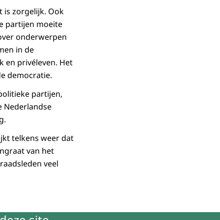
is zorgelijk. Ook
e partijen moeite
 over onderwerpen
men in de
 en privéleven. Het
de democratie.
litieke partijen,
de Nederlandse
g.
jkt telkens weer dat
engraat van het
raadsleden veel
deze site