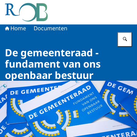
Naar de homepage van Raad voor het Openbaar Bestuur
Home
Documenten
Vu
De gemeenteraad -
fundament van ons
openbaar bestuur