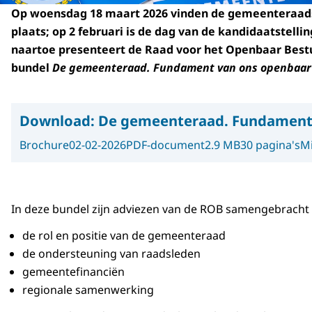
Op woensdag 18 maart 2026 vinden de gemeenteraad
plaats; op 2 februari is de dag van de kandidaatstellin
naartoe presenteert de Raad voor het Openbaar Best
bundel
De gemeenteraad. Fundament van ons openbaar
Download:
De gemeenteraad. Fundament 
Brochure
02-02-2026
PDF-document
2.9 MB
30 pagina's
Mi
In deze bundel zijn adviezen van de ROB samengebracht d
de rol en positie van de gemeenteraad
de ondersteuning van raadsleden
gemeentefinanciën
regionale samenwerking