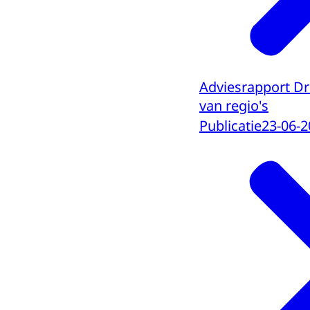
Adviesrapport D
van regio's
Publicatie
23-06-2