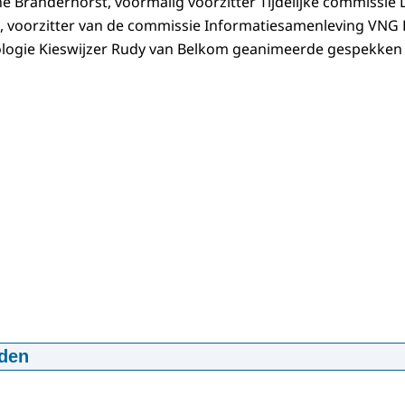
e Branderhorst, voormalig voorzitter Tijdelijke commissie 
g, voorzitter van de commissie Informatiesamenleving VNG
logie Kieswijzer Rudy van Belkom geanimeerde gespekken 
den
uren of gestuurd worden?
:57:43
mp4
518.4 MB