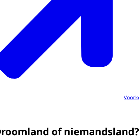
Voork
Droomland of niemandsland?