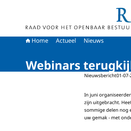
Naar de homepage van Raad voor het Openbaa
Home
Actueel
Nieuws
Webinars terugki
Nieuwsbericht
01-07-
In juni organiseerde
zijn uitgebracht. Hee
sommige delen nog e
uw gemak - met onder