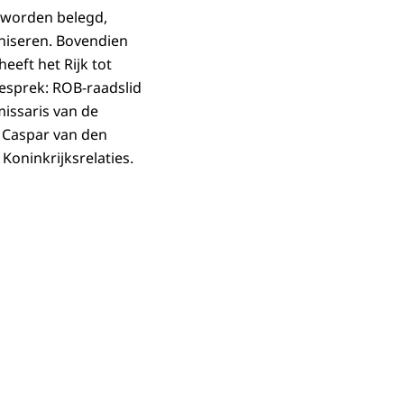
 worden belegd,
niseren. Bovendien
eft het Rijk tot
esprek: ROB-raadslid
issaris van de
 Caspar van den
oninkrijksrelaties.