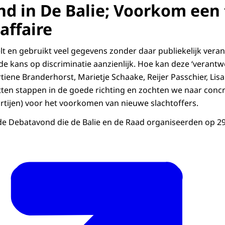
d in De Balie; Voorkom een
d
affaire
t en gebruikt veel gegevens zonder daar publiekelijk vera
 de kans op discriminatie aanzienlijk. Hoe kan deze ‘verant
iene Branderhorst, Marietje Schaake, Reijer Passchier, Lis
en stappen in de goede richting en zochten we naar concr
rtijen) voor het voorkomen van nieuwe slachtoffers.
 de Debatavond die de Balie en de Raad organiseerden op 29 