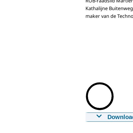
ROB-raadslid Martien
Kathalijne Buitenwe
maker van de Techno
Downloa
Webinar St
01-07-2021
00