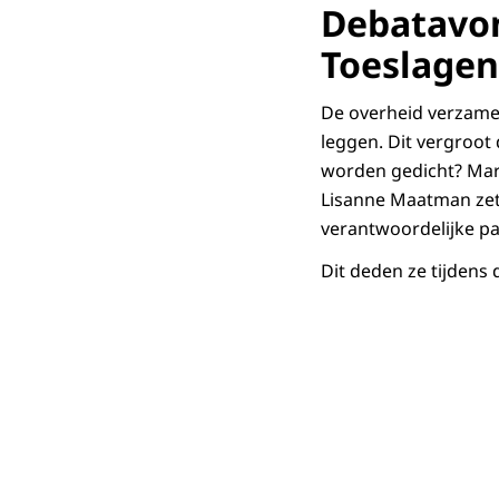
Debatavon
Downloa
Toeslagen
De overheid verzamel
leggen. Dit vergroot
worden gedicht? Mart
Lisanne Maatman zett
verantwoordelijke pa
Dit deden ze tijdens