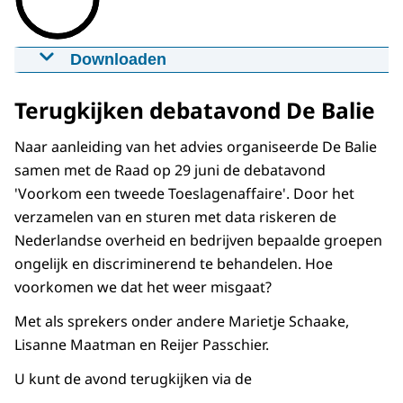
Downloaden
Webinar Sturen of gestuurd worden?
01-07-2021
00:57:43
mp4
518.4 MB
Terugkijken debatavond De Balie
Download
Naar aanleiding van het advies organiseerde De Balie
samen met de Raad op 29 juni de debatavond
'Voorkom een tweede Toeslagenaffaire'. Door het
verzamelen van en sturen met data riskeren de
Nederlandse overheid en bedrijven bepaalde groepen
ongelijk en discriminerend te behandelen. Hoe
voorkomen we dat het weer misgaat?
Met als sprekers onder andere Marietje Schaake,
Lisanne Maatman en Reijer Passchier.
U kunt de avond terugkijken via de