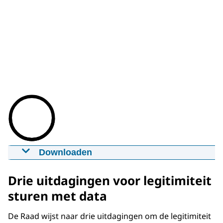
Downloaden
Animatie Sturen of gestuurd worden?
25-05-2021
03:00
mp4
35.7 MB
Drie uitdagingen voor legitimiteit
sturen met data
Download
De Raad wijst naar drie uitdagingen om de legitimiteit