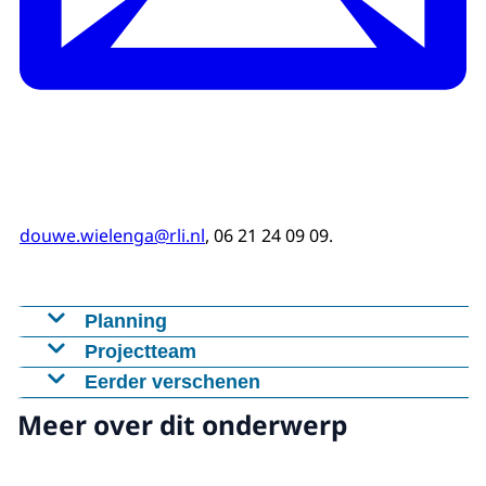
douwe.wielenga@rli.nl
, 06 21 24 09 09.
Planning
Publicatie van het advies wordt verwacht in het
Projectteam
voorjaar van 2027.
Samenstelling raadscommissie
Eerder verschenen
2023
advies
Elke regio telt!
(i.s.m. Rli en RVS)
Meer over dit onderwerp
Jantine Kriens (voorzitter commissie, Rli)
bijeenkomst
'De regio als panacee?'
(i.s.m.
Godfried Bogaerts (RVS)
2023
WRR)
Martiene Branderhorst (ROB)