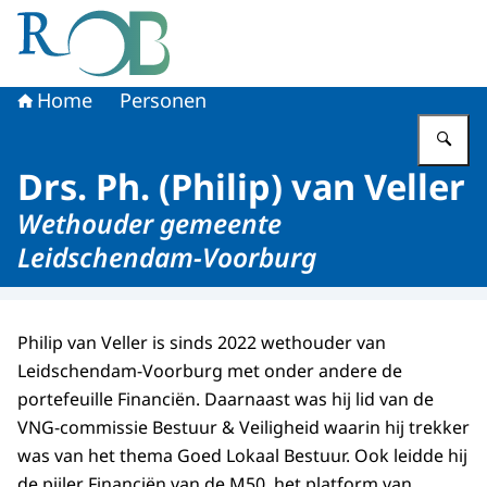
Naar de homepage van Raad voor het Openbaar Bestuur
Home
Personen
Vu
Drs. Ph. (Philip) van Veller
Wethouder gemeente
Leidschendam-Voorburg
Philip van Veller is sinds 2022 wethouder van
Leidschendam-Voorburg met onder andere de
portefeuille Financiën. Daarnaast was hij lid van de
VNG-commissie Bestuur & Veiligheid waarin hij trekker
was van het thema Goed Lokaal Bestuur. Ook leidde hij
de pijler Financiën van de M50, het platform van