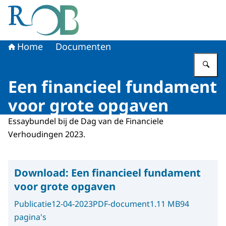
Naar de homepage van Raad voor het Openbaar Bestuur
Home
Documenten
Vu
Een financieel fundament
voor grote opgaven
Essaybundel bij de Dag van de Financiele
Verhoudingen 2023.
Download:
Een financieel fundament
voor grote opgaven
Publicatie
12-04-2023
PDF-document
1.11 MB
94
pagina's