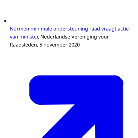
hieraan een impuls geven door dwingender
dan nu te sturen op de ondersteuning van
de decentrale volksvertegenwoordigingen.
Normen minimale ondersteuning raad vraagt actie
De Raad adviseert dat de minister nader
van minister
, Nederlandse Vereniging voor
onderzoek laat doen naar de omvang van
Raadsleden, 5 november 2020
de middelen die nodig zijn om aan de
normen te voldoen. Als de normen leiden
tot een wijziging van de taken of activiteiten
van gemeenten of provincies, dan zal de
minister volgens de regels van de
Financiële-verhoudingswet moeten
aangeven hoe gemeenten of provincies dat
kunnen bekostigen. Als uit het onderzoek
blijkt dat de eigen middelen van gemeenten
of provincies niet toereikend zijn, adviseert
de Raad dat de minister middelen daarvoor
beschikbaar stelt.