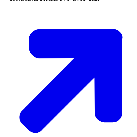
Wat zien we in de dagelijkse praktijk? Uit
onze analyse blijkt dat er grote
verlegenheid is bij gemeenteraden en
provinciale staten om in zichzelf en in de
eigen ondersteuning te investeren. Verder
zien we dat het werk van
volksvertegenwoordigers de afgelopen
jaren flink is verzwaard. Denk aan
decentralisaties in het sociale domein maar
ook aan vraagstukken van klimaat, de
Omgevingswet of energietransitie. Taken
zijn complexer en samenwerking is
ingewikkelder.
Raadslid of statenlid is lekenbestuur en
moet dat ook blijven en dus verdienen ze de
beste ondersteuning. De minister kan