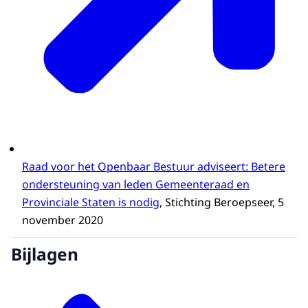
De normen moeten worden vastgelegd. Dat
kan in de wet, maar ook bijvoorbeeld via
modelverordeningen, modelinstructies of
handreikingen.
Naast het vastleggen van de normen
adviseert de Raad dat zij ook worden
nageleefd. Burgemeesters en
commissarissen van de Koning zijn bij
Raad voor het Openbaar Bestuur adviseert: Betere
uitstek in staat om als voorzitter van de
ondersteuning van leden Gemeenteraad en
Raad of Provinciale Staten sturing te geven
Provinciale Staten is nodig
, Stichting Beroepseer, 5
aan ondersteuning. De driehoek met de
november 2020
griffier en gemeente- of provinciesecretaris
kan hier een grote rol spelen.
Bijlagen
Kort samengevat is ons advies aan de
minister: formuleer normen voor
ondersteuning, bepaal wat dat kost, leg de