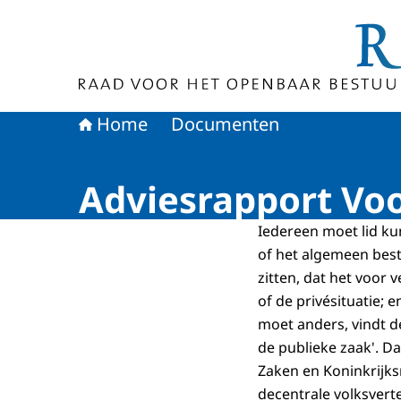
Naar de homepage van Raad voor het Openbaa
Home
Documenten
Adviesrapport Voo
Iedereen moet lid k
of het algemeen best
zitten, dat het voor
of de privésituatie; 
moet anders, vindt d
de publieke zaak'. D
Zaken en Koninkrijks
decentrale volksver