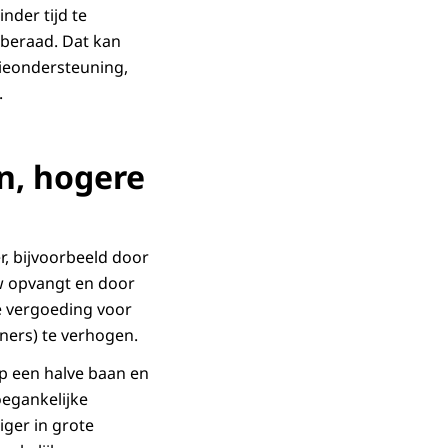
nder tijd te
eberaad. Dat kan
tieondersteuning,
.
n, hogere
, bijvoorbeeld door
w opvangt en door
e vergoeding voor
ers) te verhogen.
p een halve baan en
oegankelijke
ger in grote