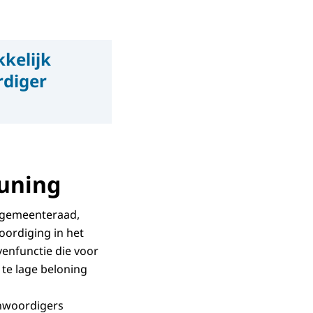
kkelijk
rdiger
euning
e gemeenteraad,
oordiging in het
venfunctie die voor
 te lage beloning
nwoordigers