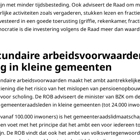
n met minder tijdsbesteding. Ook adviseert de Raad om mi
ijke activiteiten zoals vergaderen, stukken lezen en fracti
vesteerd in een goede toerusting (griffie, rekenkamer, frac
ocratie is die investering volgens de Raad meer dan waard
cundaire arbeidsvoorwaarde
g in kleine gemeenten
ndaire arbeidsvoorwaarden maakt het ambt aantrekkelijker
iening die het risico van het mislopen van pensioenopbou
voor scholing. De ROB adviseert de minister van BZK om d
emeenteraadsleden in kleine gemeenten (tot 24.000 inwon
(vanaf 100.000 inwoners) is het gemeenteraadslidmaatscha
en voet met het principe dat het ambt een voor iedereen t
jn. De ROB vindt dat ook het ambt van volksvertegenwoordi