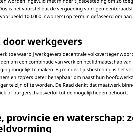
n worden ingevuld met minder tijdsbesteding om zo toega
n. Dus is het voorstel dat de vergoeding voor gemeenteraads
voorbeeld 100.000 inwoners) op termijn gefaseerd omlaag 
 door werkgevers
rk toe waarbij werkgevers decentrale volksvertegenwoordi
eden om een combinatie van werk en het lidmaatschap van 
ing mogelijk te maken. Bij minder tijdsbesteding is het v
mers en zzp'ers beter behapbaar om naast hun hoofdwer
ger te zijn of te worden. De Raad denkt dat maatwerk bin
tiek of burgerschapsverlof tot de mogelijkheden behoort.
 provincie en waterschap: z
eldvorming