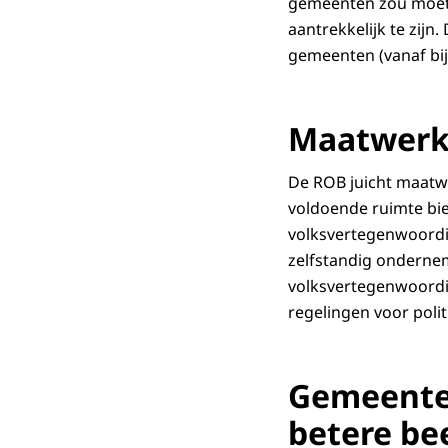
gemeenten zou moete
aantrekkelijk te zij
gemeenten (vanaf bij
Maatwerk
De ROB juicht maatwe
voldoende ruimte bi
volksvertegenwoordig
zelfstandig onderne
volksvertegenwoordi
regelingen voor poli
Gemeente,
betere be