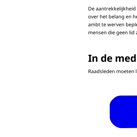
De aantrekkelijkhei
over het belang en 
ambt te werven beple
mensen die geen lid zi
In de med
Raadsleden moeten l