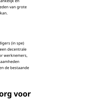
nkelijk en
leden van grote
kan.
gers (in spe)
een decentrale
oor werknemers,
kzaamheden
nen de bestaande
org voor