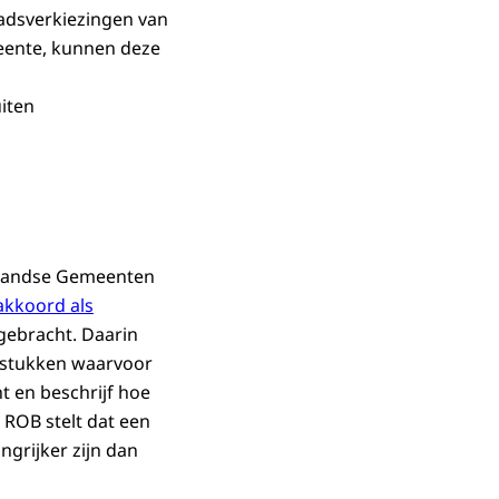
aadsverkiezingen van
meente, kunnen deze
iten
rlandse Gemeenten
akkoord als
gebracht. Daarin
gstukken waarvoor
t en beschrijf hoe
ROB stelt dat een
grijker zijn dan