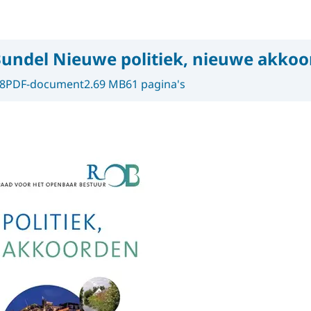
undel Nieuwe politiek, nieuwe akko
8
PDF-document
2.69 MB
61 pagina's