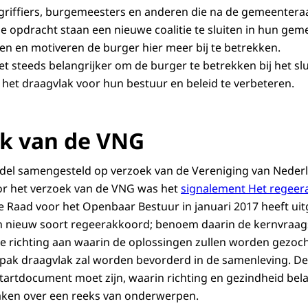
, griffiers, burgemeesters en anderen die na de gemeenter
e opdracht staan een nieuwe coalitie te sluiten in hun ge
en en motiveren de burger hier meer bij te betrekken.
 steeds belangrijker om de burger te betrekken bij het slu
het draagvlak voor hun bestuur en beleid te verbeteren.
k van de VNG
del samengesteld op verzoek van de Vereniging van Nede
or het verzoek van de VNG was het
signalement Het regeer
e Raad voor het Openbaar Bestuur in januari 2017 heeft uit
en nieuw soort regeerakkoord; benoem daarin de kernvraa
 de richting aan waarin de oplossingen zullen worden gezoch
ak draagvlak zal worden bevorderd in de samenleving. De 
artdocument moet zijn, waarin richting en gezindheid belan
raken over een reeks van onderwerpen.