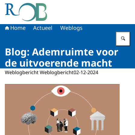
Naar de homepage van Raad voor het Openbaar Bestuur
Home
Actueel
Weblogs
Vu
Blog: Ademruimte voor
de uitvoerende macht
Weblogbericht Weblogbericht
02-12-2024