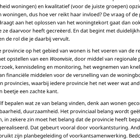
heid woningen) en kwalitatief (voor de juiste groepen) opz
 woningen, dus hoe ver reikt haar invloed? De vraag of de 
jdraagt aan het oplossen van het woningtekort gaat dan oo
ze daarvoor heeft gecreëerd. En dat begint met duidelijkh
n de rol die je daarbij vervult.
de provincie op het gebied van wonen is het voeren van de r
het opstellen van een
Woonvisie
, door middel van regionale
rzoek, kennisdeling en monitoring, het wegnemen van knel
van financiële middelen voor de versnelling van de woningbo
n provincies, waarbij iedere provincie het net weer wat an
n beetje een zachte kant.
elf bepalen wat ze van belang vinden, denk aan wonen gec
baarheid, duurzaamheid. Het provinciaal belang wordt geë
in zekere zin moet het belang dat de provincie heeft bepa
realiseerd. Dat gebeurt vooral door voorkantsturing. And
ruikt zijn planbegeleiding of voorkantsamenwerking. Bed