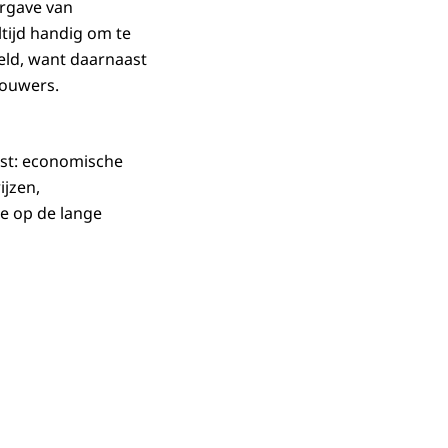
ergave van
tijd handig om te
eeld, want daarnaast
bouwers.
rst: economische
ijzen,
e op de lange