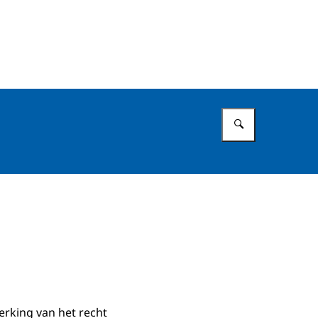
Vul in wat 
erking van het recht