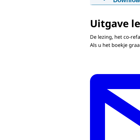
Downloa
Video ROB-
06-10-2020
00
Uitgave l
Downloa
De lezing, het co-ref
Als u het boekje gra
Ondertiteli
srt
48.3 kB KB
Downloa