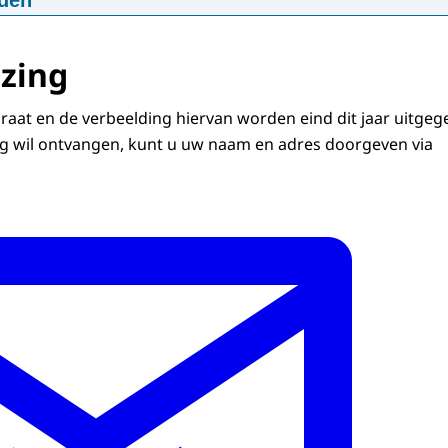
den
lezing 2020
:42:52
mp4
957.4 MB MB
ezing
d
araat en de verbeelding hiervan worden eind dit jaar uitgeg
ag wil ontvangen, kunt u uw naam en adres doorgeven via
ng
d