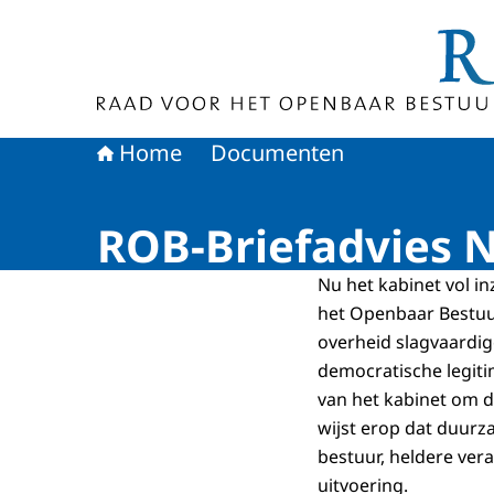
Naar de homepage van Raad voor het Openbaa
Home
Documenten
ROB-Briefadvies N
Nu het kabinet vol i
het Openbaar Bestuur
overheid slagvaardig
democratische legiti
van het kabinet om d
wijst erop dat duur
bestuur, heldere ve
uitvoering.