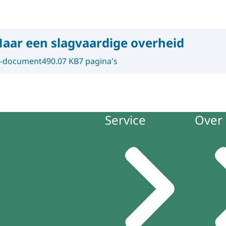
aar een slagvaardige overheid
-document
490.07 KB
7 pagina's
Service
Over 