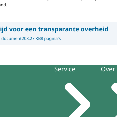
and.
ijd voor een transparante overheid
-document
208.27 KB
8 pagina's
Service
Over 