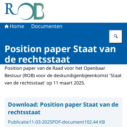
Naar de homepage van Raad voor het Openbaar Bestuur
Home
Documenten
Vu
Position paper Staat van
de rechtsstaat
Position paper van de Raad voor het Openbaar
Bestuur (ROB) voor de deskundigenbijeenkomst 'Staat
van de rechtsstaat' op 11 maart 2025.
Download:
Position paper Staat van de
rechtsstaat
Publicatie
11-03-2025
PDF-document
102.44 KB