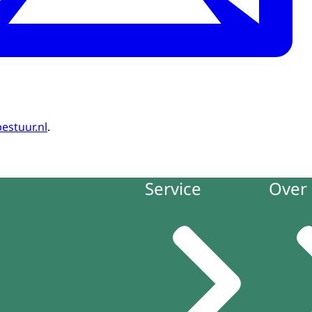
estuur.nl
.
Service
Over 