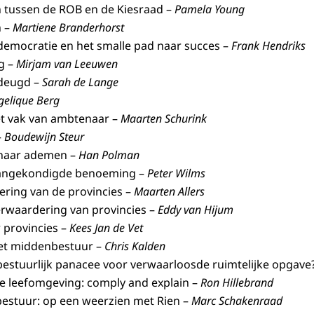
ken tussen de ROB en de Kiesraad –
Pamela Young
n –
Martiene Branderhorst
democratie en het smalle pad naar succes –
Frank Hendriks
g –
Mirjam van Leeuwen
 deugd –
Sarah de Lange
gelique Berg
t vak van ambtenaar –
Maarten Schurink
–
Boudewijn Steur
 naar ademen –
Han Polman
aangekondigde benoeming –
Peter Wilms
ring van de provincies –
Maarten Allers
erwaardering van provincies –
Eddy van Hijum
 provincies –
Kees Jan de Vet
et middenbestuur –
Chris Kalden
bestuurlijk panacee voor verwaarloosde ruimtelijke opgave
de leefomgeving: comply and explain –
Ron Hillebrand
bestuur: op een weerzien met Rien –
Marc Schakenraad