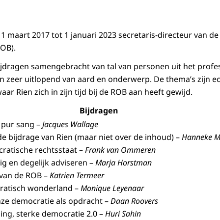
1 maart 2017 tot 1 januari 2023 secretaris-directeur van d
ROB).
bijdragen samengebracht van tal van personen uit het prof
jn zeer uitlopend van aard en onderwerp. De thema’s zijn ec
ar Rien zich in zijn tijd bij de ROB aan heeft gewijd.
Bijdragen
 pur sang –
Jacques Wallage
 de bijdrage van Rien (maar niet over de inhoud) –
Hanneke M
ratische rechtsstaat –
Frank van Ommeren
ig en degelijk adviseren –
Marja Horstman
 van de ROB –
Katrien Termeer
ratisch wonderland –
Monique Leyenaar
nze democratie als opdracht –
Daan Roovers
ng, sterke democratie 2.0 –
Huri Sahin