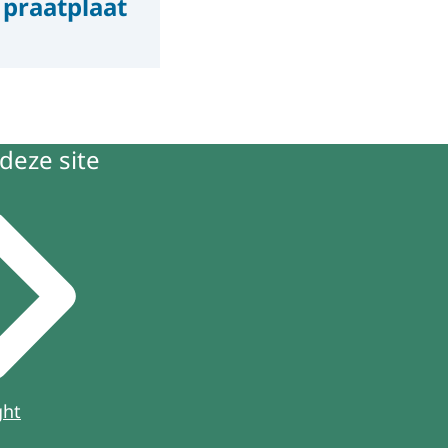
praatplaat
deze site
ght