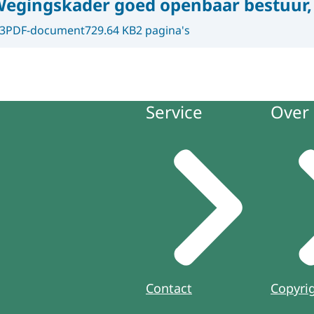
egingskader goed openbaar bestuur, 
3
PDF-document
729.64 KB
2 pagina's
Service
Over 
Contact
Copyri