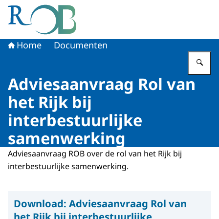
Naar de homepage van Raad voor het Openbaar Bestuur
Home
Documenten
Vu
Adviesaanvraag Rol van
het Rijk bij
interbestuurlijke
samenwerking
Adviesaanvraag ROB over de rol van het Rijk bij
interbestuurlijke samenwerking.
Download:
Adviesaanvraag Rol van
het Rijk bij interbestuurlijke