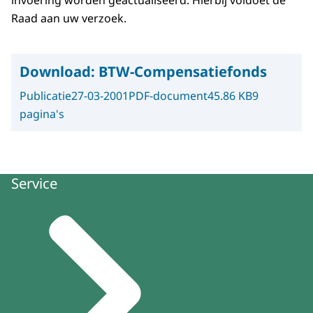
invoering worden geactualiseerd. Hierbij voldoet de
Raad aan uw verzoek.
Download:
BTW-Compensatiefonds
Publicatie
27-03-2001
PDF-document
45.86 KB
9
pagina's
Service