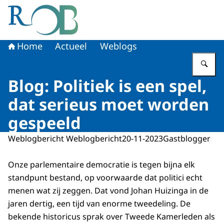
Naar de homepage van Raad voor het Openbaar Bestuur
Home
Actueel
Weblogs
Vu
Blog: Politiek is een spel,
dat serieus moet worden
gespeeld
Weblogbericht Weblogbericht
20-11-2023
Gastblogger
Onze parlementaire democratie is tegen bijna elk
standpunt bestand, op voorwaarde dat politici echt
menen wat zij zeggen. Dat vond Johan Huizinga in de
jaren dertig, een tijd van enorme tweedeling. De
bekende historicus sprak over Tweede Kamerleden als