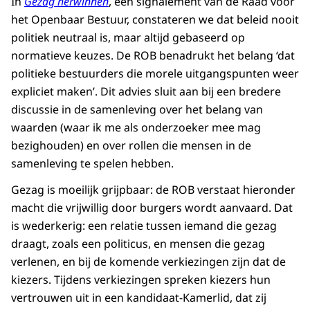
In
Gezag herwinnen
, een signalement van de Raad voor
het Openbaar Bestuur, constateren we dat beleid nooit
politiek neutraal is, maar altijd gebaseerd op
normatieve keuzes. De ROB benadrukt het belang ‘dat
politieke bestuurders die morele uitgangspunten weer
expliciet maken’. Dit advies sluit aan bij een bredere
discussie in de samenleving over het belang van
waarden (waar ik me als onderzoeker mee mag
bezighouden) en over rollen die mensen in de
samenleving te spelen hebben.
Gezag is moeilijk grijpbaar: de ROB verstaat hieronder
macht die vrijwillig door burgers wordt aanvaard. Dat
is wederkerig: een relatie tussen iemand die gezag
draagt, zoals een politicus, en mensen die gezag
verlenen, en bij de komende verkiezingen zijn dat de
kiezers. Tijdens verkiezingen spreken kiezers hun
vertrouwen uit in een kandidaat-Kamerlid, dat zij