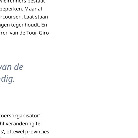
 wielrenners bestaat
s beperken. Maar al
arcoursen. Laat staan
ingen tegenhoudt. En
oren van de Tour, Giro
 van de
odig.
koersorganisator’,
ht verandering te
s’, oftewel provincies