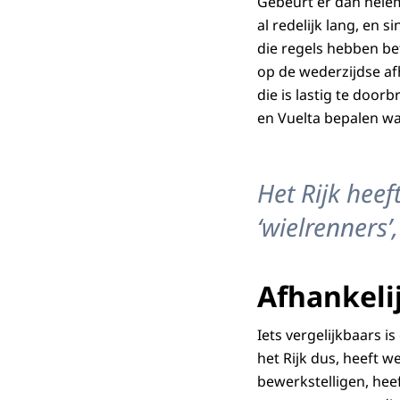
Gebeurt er dan helema
al redelijk lang, en 
die regels hebben bet
op de wederzijdse af
die is lastig te door
en Vuelta bepalen wa
Het Rijk heef
‘wielrenners’
Afhankeli
Iets vergelijkbaars 
het Rijk dus, heeft 
bewerkstelligen, heef