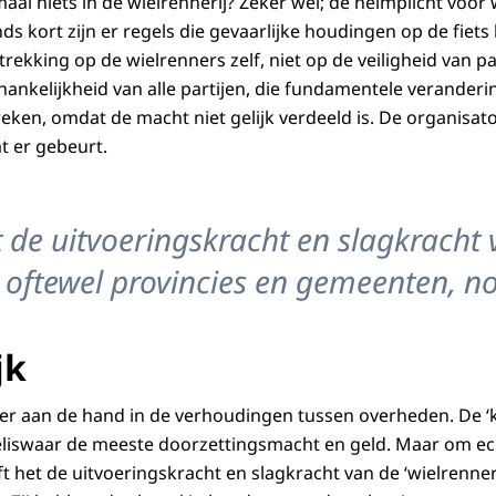
al niets in de wielrennerij? Zeker wel; de helmplicht voor
sinds kort zijn er regels die gevaarlijke houdingen op de fiet
rekking op de wielrenners zelf, niet op de veiligheid van p
hankelijkheid van alle partijen, die fundamentele verander
breken, omdat de macht niet gelijk verdeeld is. De organisat
t er gebeurt.
t de uitvoeringskracht en slagkracht
, oftewel provincies en gemeenten, n
jk
is er aan de hand in de verhoudingen tussen overheden. De ‘
weliswaar de meeste doorzettingsmacht en geld. Maar om ec
t het de uitvoeringskracht en slagkracht van de ‘wielrenner