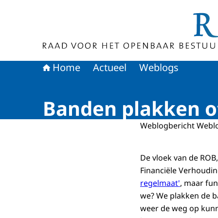
Naar de homepage van Raad voor het Openbaa
Home
Actueel
Weblogs
Banden plakken o
Weblogbericht Webl
De vloek van de ROB,
Financiële Verhoudin
regelmaat'
, maar fu
we? We plakken de b
weer de weg op kunne